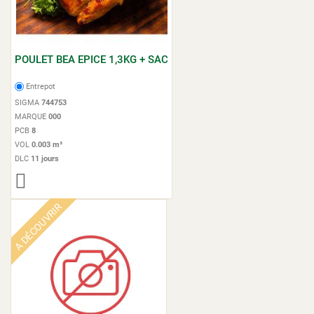
POULET BEA EPICE 1,3KG + SAC
Entrepot
SIGMA
744753
MARQUE
000
PCB
8
VOL
0.003 m³
DLC
11 jours
A DÉCOUVRIR