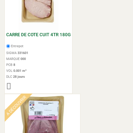
CARRE DE COTE CUIT 4TR 180G
Entrepot
SIGMA
331601
MARQUE
000
PCB
8
VOL
0.001 m³
DLC
28 jours
A DÉCOUVRIR