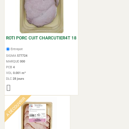
ROTI PORC CUIT CHARCUTIER4T 18
Entrepot
SIGMA
577724
MARQUE
000
PCB
4
VOL
0.001 m³
DLC
28 jours
A DÉCOUVRIR