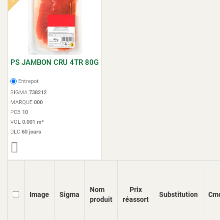
PS JAMBON CRU 4TR 80G
Entrepot
SIGMA
738212
MARQUE
000
PCB
10
VOL
0.001 m³
DLC
60 jours
Nom
Prix
Image
Sigma
Substitution
Cm
produit
réassort