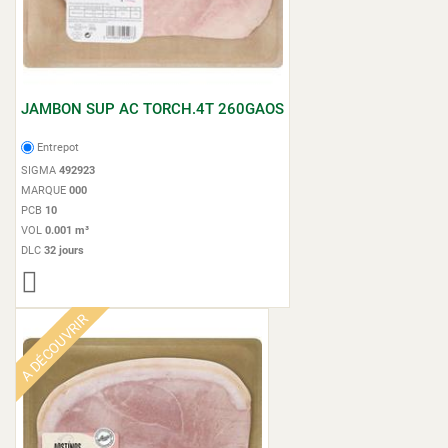
JAMBON SUP AC TORCH.4T 260GAOS
Entrepot
SIGMA
492923
MARQUE
000
PCB
10
VOL
0.001 m³
DLC
32 jours
A DÉCOUVRIR