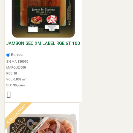
JAMBON SEC 9M LABEL RGE 6T 100
Entrepot
SIGMA
130070
MARQUE
000
PCB
10
VOL
0.002 m³
DLC
30 jours
A DÉCOUVRIR