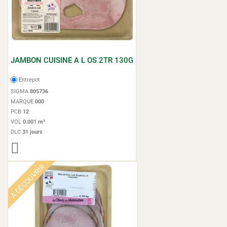
JAMBON CUISINE A L OS 2TR 130G
Entrepot
SIGMA
805736
MARQUE
000
PCB
12
VOL
0.001 m³
DLC
31 jours
A DÉCOUVRIR