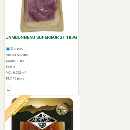
JAMBONNEAU SUPERIEUR 3T 180G
Entrepot
SIGMA
577788
MARQUE
000
PCB
4
VOL
0.002 m³
DLC
18 jours
A DÉCOUVRIR