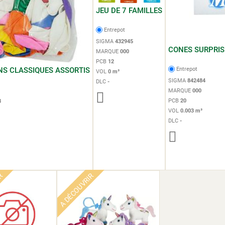
JEU DE 7 FAMILLES
Entrepot
SIGMA
432945
CONES SURPRIS
MARQUE
000
PCB
12
NS CLASSIQUES ASSORTIS
Entrepot
VOL
0 m³
SIGMA
842484
DLC
-
MARQUE
000
PCB
20
3
VOL
0.003 m³
DLC
-
IR
A DÉCOUVRIR