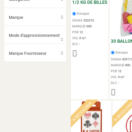
1/2 KG DE BILLES
Entrepot
Marque
SIGMA
322315
MARQUE
000
PCB
12
Mode d'approvisionnement
VOL
0 m³
30 BALLO
DLC
-
Entrepot
Marque Fournisseur
SIGMA
43311
MARQUE
000
PCB
12
VOL
0 m³
DLC
-
A DÉCOUVRIR
A DÉCOUVR