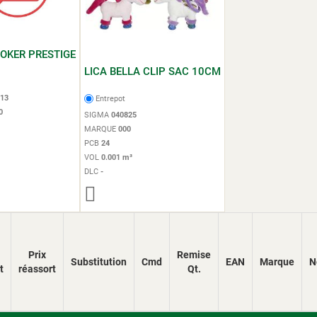
POKER PRESTIGE
LICA BELLA CLIP SAC 10CM
13
Entrepot
0
SIGMA
040825
MARQUE
000
PCB
24
VOL
0.001 m³
DLC
-
Prix
Remise
Substitution
Cmd
EAN
Marque
N
t
réassort
Qt.