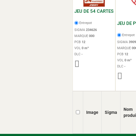
JEU DE 54 CARTES
JEU DE 
Entrepot
SIGMA
234626
Entrepot
MARQUE
000
PCB
12
SIGMA
3909
VOL
0 m³
MARQUE
00
DLC
-
PCB
12
VOL
0 m³
DLC
-
Nom
Image
Sigma
produi