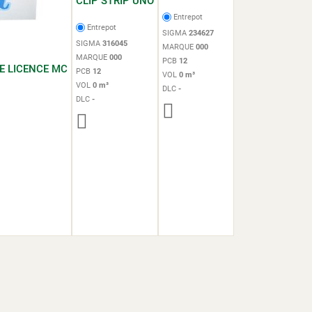
CLIP STRIP UNO
Entrepot
Entrepot
SIGMA
234627
SIGMA
316045
MARQUE
000
MARQUE
000
PCB
12
E LICENCE MC
PCB
12
VOL
0 m³
VOL
0 m³
DLC
-
DLC
-