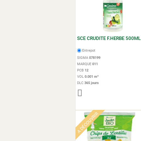
SCE CRUDITE F.HERBE 500ML
Entrepot
SIGMA
078199
MARQUE
011
PCB
12
VOL
0.001 m³
DLC
365 jours
A DÉCOUVRIR