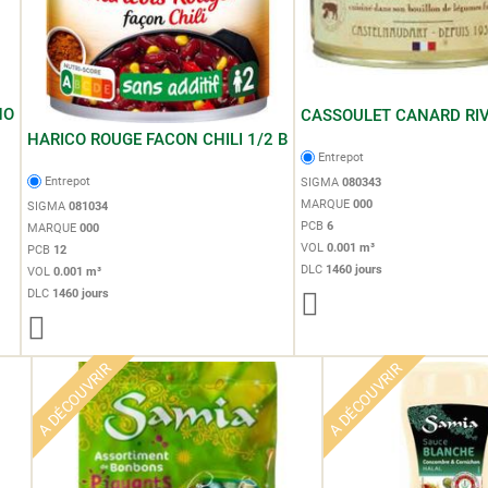
NO
CASSOULET CANARD RIV
HARICO ROUGE FACON CHILI 1/2 B
Entrepot
Entrepot
SIGMA
080343
MARQUE
000
SIGMA
081034
PCB
6
MARQUE
000
VOL
0.001 m³
PCB
12
DLC
1460 jours
VOL
0.001 m³
DLC
1460 jours
A DÉCOUVRIR
A DÉCOUVRIR