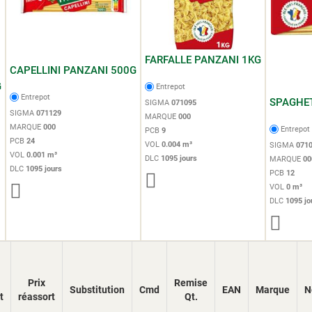
FARFALLE PANZANI 1KG
CAPELLINI PANZANI 500G
G
Entrepot
Entrepot
SPAGHET
SIGMA
071095
SIGMA
071129
MARQUE
000
MARQUE
000
Entrepot
PCB
9
PCB
24
VOL
0.004 m³
SIGMA
071
VOL
0.001 m³
DLC
1095 jours
MARQUE
00
DLC
1095 jours
PCB
12
VOL
0 m³
DLC
1095 jo
Prix
Remise
Substitution
Cmd
EAN
Marque
N
t
réassort
Qt.