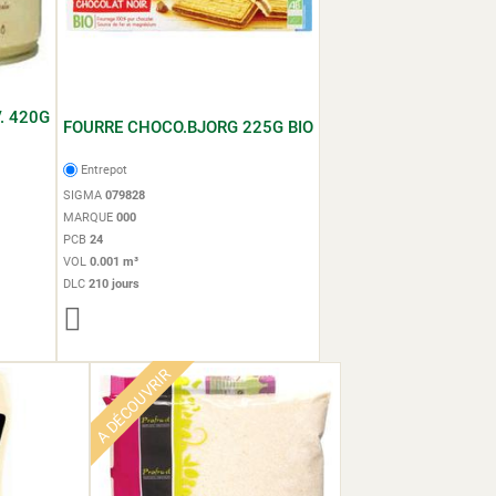
. 420G
FOURRE CHOCO.BJORG 225G BIO
Entrepot
SIGMA
079828
MARQUE
000
PCB
24
VOL
0.001 m³
DLC
210 jours
A DÉCOUVRIR