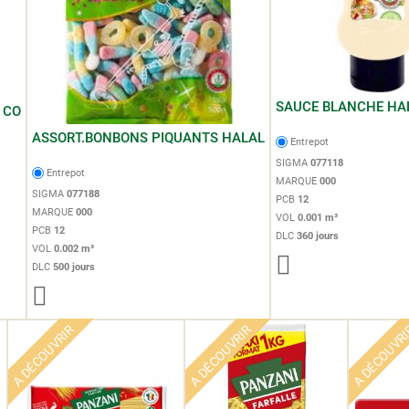
SAUCE BLANCHE HA
 CO
ASSORT.BONBONS PIQUANTS HALAL
Entrepot
SIGMA
077118
Entrepot
MARQUE
000
SIGMA
077188
PCB
12
MARQUE
000
VOL
0.001 m³
PCB
12
DLC
360 jours
VOL
0.002 m³
DLC
500 jours
A DÉCOUVRIR
A DÉCOUVRIR
A DÉCOUVR