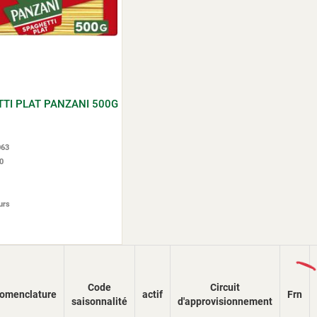
TI PLAT PANZANI 500G
063
0
urs
Lo
Code
Circuit
omenclature
actif
Frn
saisonnalité
d'approvisionnement