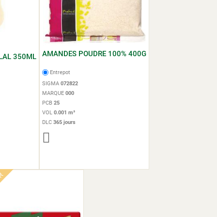
AMANDES POUDRE 100% 400G
LAL 350ML
Entrepot
SIGMA
072822
MARQUE
000
PCB
25
VOL
0.001 m³
DLC
365 jours
IR