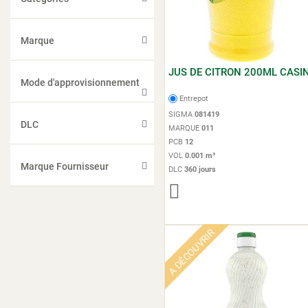
Marque
JUS DE CITRON 200ML CASI
Mode d'approvisionnement
Entrepot
SIGMA
081419
DLC
MARQUE
011
PCB
12
VOL
0.001 m³
Marque Fournisseur
DLC
360 jours
A DÉCOUVRIR