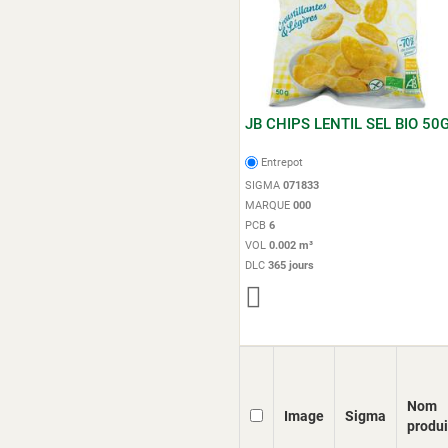
JB CHIPS LENTIL SEL BIO 50
Entrepot
SIGMA
071833
MARQUE
000
PCB
6
VOL
0.002 m³
DLC
365 jours
Nom
Image
Sigma
produi