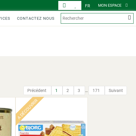
MON ESPACE
FR
VICES
CONTACTEZ NOUS
AFFICHAGE
PRODUITS
Précédent
1
2
3
…
171
Suivant
A DÉCOUVRIR