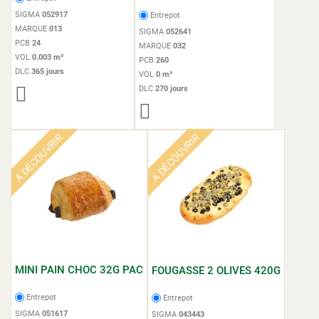
SIGMA
052917
Entrepot
MARQUE
013
SIGMA
052641
PCB
24
MARQUE
032
VOL
0.003 m³
PCB
260
DLC
365 jours
VOL
0 m³
DLC
270 jours
A DÉCOUVRIR
A DÉCOUVRIR
MINI PAIN CHOC 32G PAC
FOUGASSE 2 OLIVES 420G
Entrepot
Entrepot
SIGMA
051617
SIGMA
043443