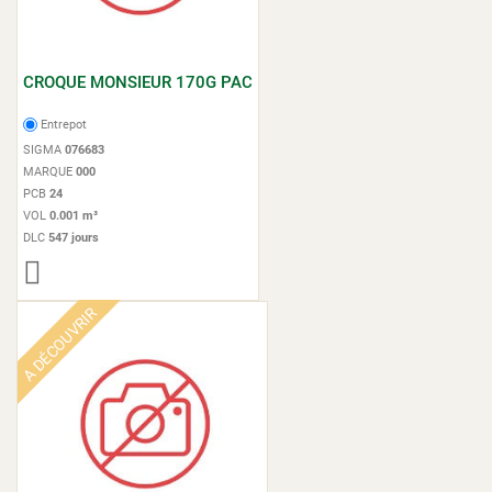
CROQUE MONSIEUR 170G PAC
Entrepot
SIGMA
076683
MARQUE
000
PCB
24
VOL
0.001 m³
DLC
547 jours
A DÉCOUVRIR