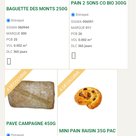
PAIN 2 SONS CO BIO 300G
BAGUETTE DES MONTS 250G
Entrepot
Entrepot
SIGMA
056591
SIGMA
060944
MARQUE
011
MARQUE
000
PCB
26
PCB
25
VOL
0.002 m³
VOL
0.002 m³
DLC
365 jours
DLC
365 jours
A DÉCOUVRIR
A DÉCOUVRIR
PAVE CAMPAGNE 450G
MINI PAIN RAISIN 35G PAC
Entrepot