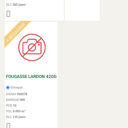
DLC
365 jours
A DÉCOUVRIR
FOUGASSE LARDON 420G
Entrepot
SIGMA
020278
MARQUE
000
PCB
10
VOL
0.003 m³
DLC
110 jours