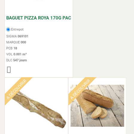
BAGUET PIZZA ROYA 170G PAC
Entrepot
SIGMA
069101
MARQUE
000
PCB
18
VOL
0.001 m³
DLC
547 jours
A DÉCOUVRIR
A DÉCOUVRIR