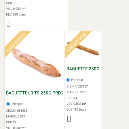
PCB
10
VOL
0.003 m³
DLC
365 jours
A DÉCOUVRIR
A DÉCOUVRIR
BAGUETTE 250G
Entrepot
SIGMA
023357
BAGUETTE LR TS 250G PREC
MARQUE
013
PCB
33
VOL
0.002 m³
Entrepot
DLC
180 jours
SIGMA
038332
MARQUE
011
PCB
22
VOL
0.002 m³