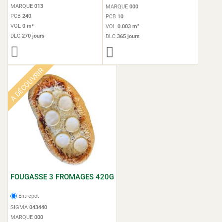
MARQUE
013
MARQUE
000
PCB
240
PCB
10
VOL
0 m³
VOL
0.003 m³
DLC
270 jours
DLC
365 jours
A DÉCOUVRIR
FOUGASSE 3 FROMAGES 420G
Entrepot
SIGMA
043440
MARQUE
000