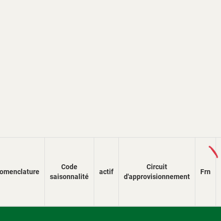
Load
Code
Circuit
omenclature
actif
Frn
saisonnalité
d'approvisionnement