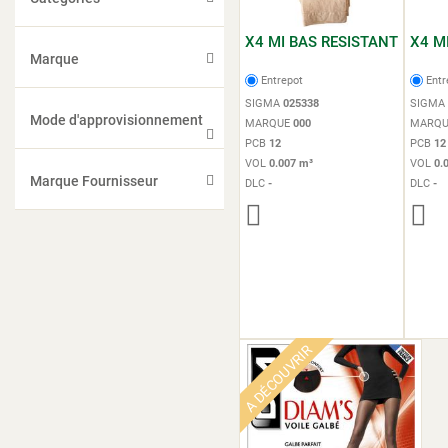
X4 MI BAS RESISTANT
X4 M
Marque
Entrepot
Entr
SIGMA
025338
SIGMA
Mode d'approvisionnement
MARQUE
000
MARQ
PCB
12
PCB
12
VOL
0.007 m³
VOL
0.
Marque Fournisseur
DLC
-
DLC
-
A DÉCOUVRIR