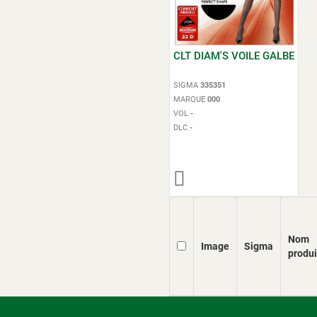
CLT DIAM'S VOILE GALBE
SIGMA
335351
MARQUE
000
VOL
-
DLC
-
Nom
Image
Sigma
produi