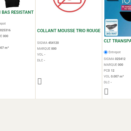
I BAS RESISTANT
epot
COLLANT MOUSSE TRIO ROUGE
025316
UE
000
CLT TRANSP
SIGMA
454120
007 m³
MARQUE
000
Entrepot
VOL
-
SIGMA
025412
DLC
-
MARQUE
000
PCB
12
VOL
0.007 m³
DLC
-