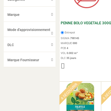
Marque
PENNE BOLO VEGETALE 300
Mode d'approvisionnement
Entrepot
SIGMA
798145
MARQUE
000
DLC
PCB
4
VOL
0.002 m³
DLC
35 jours
Marque Fournisseur
A DÉCOUVRIR
A DÉC