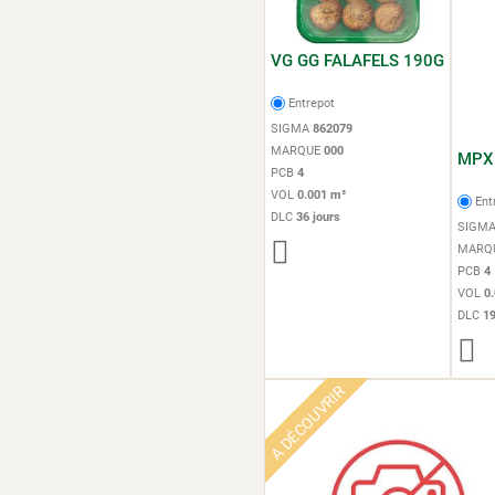
VG GG FALAFELS 190G
Entrepot
SIGMA
862079
MARQUE
000
MPX 
PCB
4
VOL
0.001 m³
Ent
DLC
36 jours
SIGM
MARQ
PCB
4
VOL
0
DLC
19
A DÉCOUVRIR