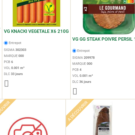
G
VG KNACKI VEGETALE X6 210G
VG GG STEAK POIVRE PERSIL
Entrepot
SIGMA
302303
Entrepot
MARQUE
000
SIGMA
209978
PCB
6
MARQUE
000
VOL
0.001 m³
PCB
4
DLC
33 jours
VOL
0.001 m³
DLC
36 jours
OUVRIR
A DÉCOUVRIR