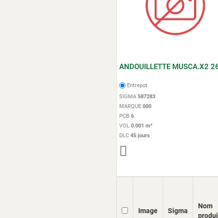
ANDOUILLETTE MUSCA.X2 2
Entrepot
SIGMA
587283
MARQUE
000
PCB
6
VOL
0.001 m³
DLC
45 jours
Nom
Image
Sigma
produi