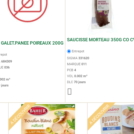
SAUCISSE MORTEAU 350G CO C
GALET.PANEE POIREAUX 200G
Entrepot
repot
SIGMA
331620
A
684309
MARQUE
011
UE
036
PCB
4
VOL
0.002 m³
.002 m³
DLC
70 jours
 jours
A DÉCOUVRIR
A DÉCOUVRIR