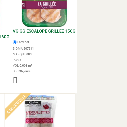
VG GG ESCALOPE GRILLEE 150G
 160G
Entrepot
SIGMA
507211
MARQUE
000
PCB
4
VOL
0.001 m³
DLC
36 jours
A DÉCOUVRIR