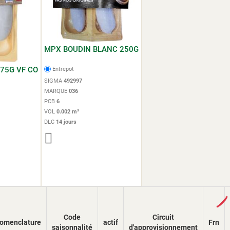
MPX BOUDIN BLANC 250G
75G VF CO
Entrepot
SIGMA
492997
MARQUE
036
PCB
6
VOL
0.002 m³
DLC
14 jours
Loading...
Code
Circuit
omenclature
actif
Frn
saisonnalité
d'approvisionnement