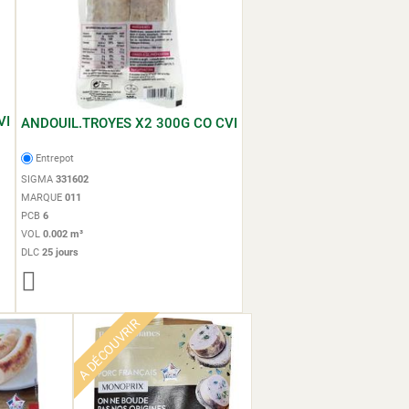
VI
ANDOUIL.TROYES X2 300G CO CVI
Entrepot
SIGMA
331602
MARQUE
011
PCB
6
VOL
0.002 m³
DLC
25 jours
A DÉCOUVRIR