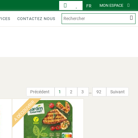
MON ESPACE
FR
VICES
CONTACTEZ NOUS
AFFICHAGE
PRODUITS
Précédent
1
2
3
…
92
Suivant
A DÉCOUVRIR