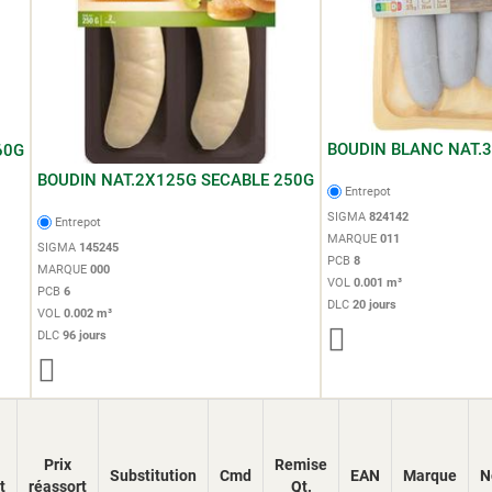
BOUDIN BLANC NAT.3
60G
BOUDIN NAT.2X125G SECABLE 250G
Entrepot
SIGMA
824142
Entrepot
MARQUE
011
SIGMA
145245
PCB
8
MARQUE
000
VOL
0.001 m³
PCB
6
DLC
20 jours
VOL
0.002 m³
DLC
96 jours
Prix
Remise
Substitution
Cmd
EAN
Marque
N
t
réassort
Qt.