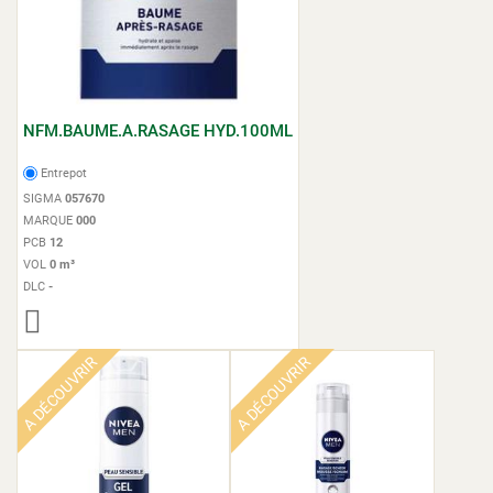
NFM.BAUME.A.RASAGE HYD.100ML
Entrepot
SIGMA
057670
MARQUE
000
PCB
12
VOL
0 m³
DLC
-
A DÉCOUVRIR
A DÉCOUVRIR