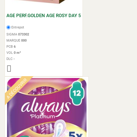
AGE PERF.GOLDEN AGE ROSY DAY 5
Entrepot
SIGMA
073302
MARQUE
000
PCB
6
VOL
0 m³
DLC
-
A DÉCOUVRIR