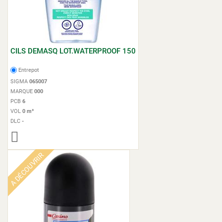
CILS DEMASQ LOT.WATERPROOF 150
Entrepot
SIGMA
065007
MARQUE
000
PCB
6
VOL
0 m³
DLC
-
A DÉCOUVRIR