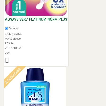
ALWAYS SERV PLATINUM NORM PLUS
Entrepot
SIGMA
068537
MARQUE
000
PCB
16
VOL
0.001 m³
DLC
-
A DÉCOUVRIR