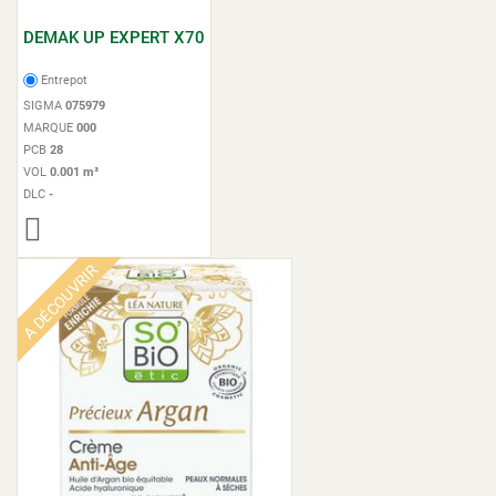
DEMAK UP EXPERT X70
Entrepot
SIGMA
075979
MARQUE
000
PCB
28
VOL
0.001 m³
DLC
-
A DÉCOUVRIR