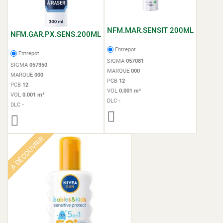
NFM.MAR.SENSIT 200ML
NFM.GAR.PX.SENS.200ML
Entrepot
Entrepot
SIGMA
057081
SIGMA
057350
MARQUE
000
MARQUE
000
PCB
12
PCB
12
VOL
0.001 m³
VOL
0.001 m³
DLC
-
DLC
-
A DÉCOUVRIR