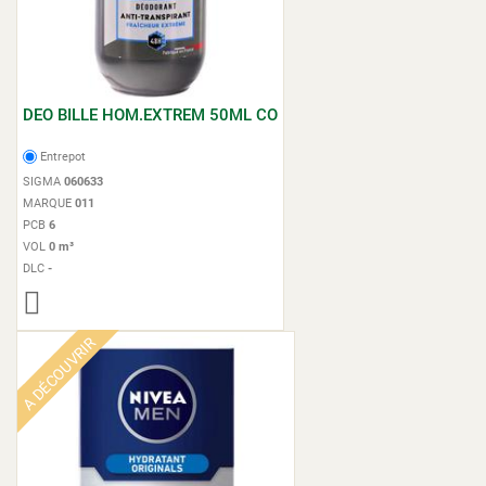
DEO BILLE HOM.EXTREM 50ML CO
Entrepot
SIGMA
060633
MARQUE
011
PCB
6
VOL
0 m³
DLC
-
A DÉCOUVRIR