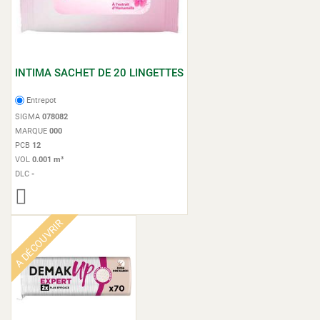
INTIMA SACHET DE 20 LINGETTES
Entrepot
SIGMA
078082
MARQUE
000
PCB
12
VOL
0.001 m³
DLC
-
A DÉCOUVRIR