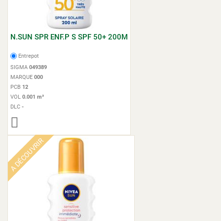
N.SUN SPR ENF.P S SPF 50+ 200M
Entrepot
SIGMA
049389
MARQUE
000
PCB
12
VOL
0.001 m³
DLC
-
A DÉCOUVRIR