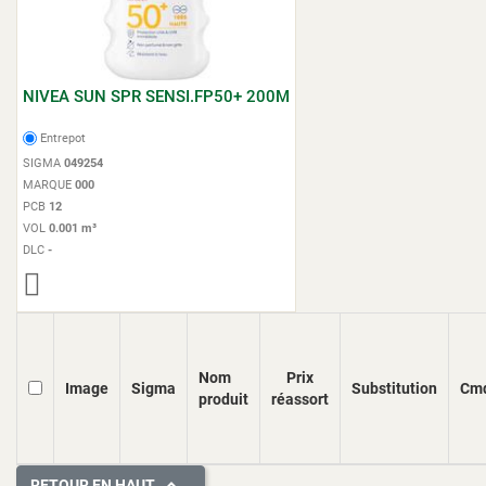
NIVEA SUN SPR SENSI.FP50+ 200M
Entrepot
SIGMA
049254
MARQUE
000
PCB
12
VOL
0.001 m³
DLC
-
Nom
Prix
Image
Sigma
Substitution
Cm
produit
réassort
RETOUR EN HAUT