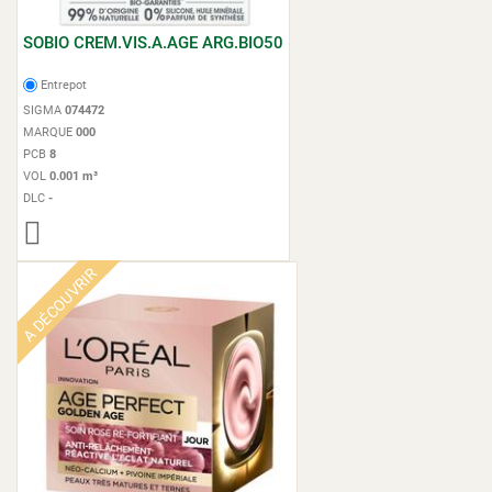
SOBIO CREM.VIS.A.AGE ARG.BIO50
Entrepot
SIGMA
074472
MARQUE
000
PCB
8
VOL
0.001 m³
DLC
-
A DÉCOUVRIR