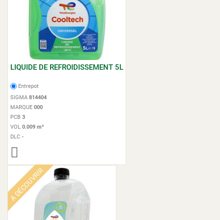
LIQUIDE DE REFROIDISSEMENT 5L
Entrepot
SIGMA
814404
MARQUE
000
PCB
3
VOL
0.009 m³
DLC
-
A DÉCOUVRIR