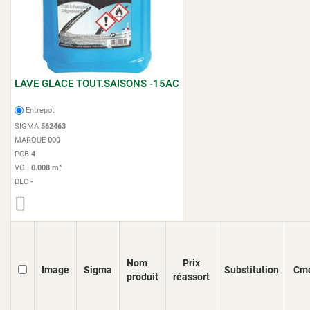
LAVE GLACE TOUT.SAISONS -15AC
Entrepot
SIGMA
562463
MARQUE
000
PCB
4
VOL
0.008 m³
DLC
-
Nom
Prix
Image
Sigma
Substitution
Cm
produit
réassort