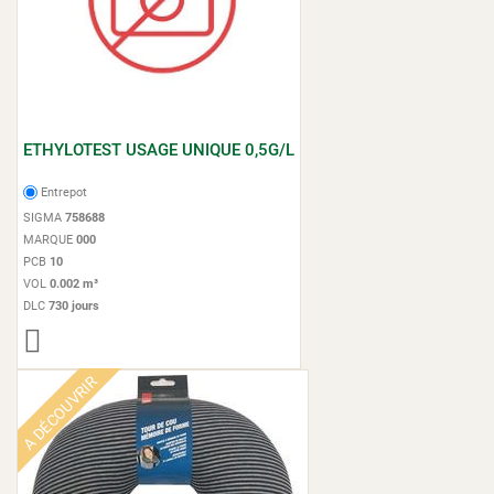
ETHYLOTEST USAGE UNIQUE 0,5G/L
Entrepot
SIGMA
758688
MARQUE
000
PCB
10
VOL
0.002 m³
DLC
730 jours
A DÉCOUVRIR