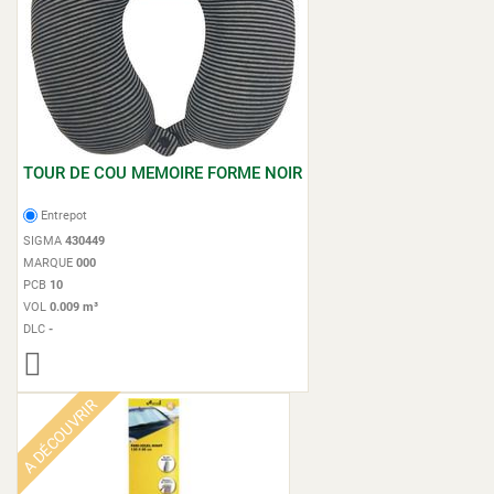
TOUR DE COU MEMOIRE FORME NOIR
Entrepot
SIGMA
430449
MARQUE
000
PCB
10
VOL
0.009 m³
DLC
-
A DÉCOUVRIR