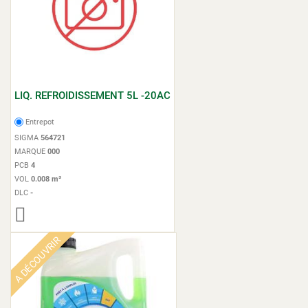
LIQ. REFROIDISSEMENT 5L -20AC
Entrepot
SIGMA
564721
MARQUE
000
PCB
4
VOL
0.008 m³
DLC
-
A DÉCOUVRIR