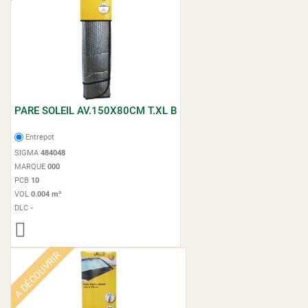
PARE SOLEIL AV.150X80CM T.XL B
Entrepot
SIGMA
484048
MARQUE
000
PCB
10
VOL
0.004 m³
DLC
-
A DÉCOUVRIR