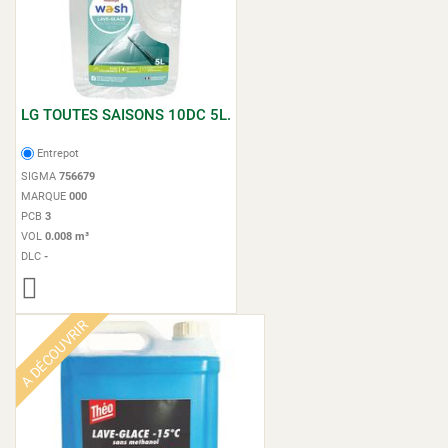
LG TOUTES SAISONS 10DC 5L.
Entrepot
SIGMA
756679
MARQUE
000
PCB
3
VOL
0.008 m³
DLC
-
A DÉCOUVRIR