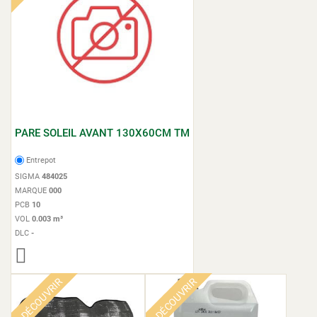
PARE SOLEIL AVANT 130X60CM TM
Entrepot
SIGMA
484025
MARQUE
000
PCB
10
VOL
0.003 m³
DLC
-
A DÉCOUVRIR
A DÉCOUVRIR