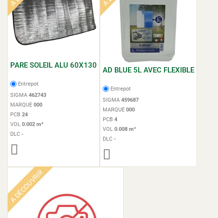
PARE SOLEIL ALU 60X130
AD BLUE 5L AVEC FLEXIBLE
Entrepot
Entrepot
SIGMA
462743
SIGMA
459687
MARQUE
000
MARQUE
000
PCB
24
PCB
4
VOL
0.002 m³
VOL
0.008 m³
DLC
-
DLC
-
A DÉCOUVRIR