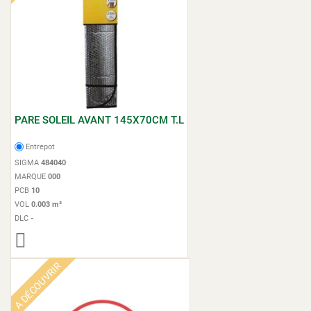
PARE SOLEIL AVANT 145X70CM T.L
Entrepot
SIGMA
484040
MARQUE
000
PCB
10
VOL
0.003 m³
DLC
-
A DÉCOUVRIR