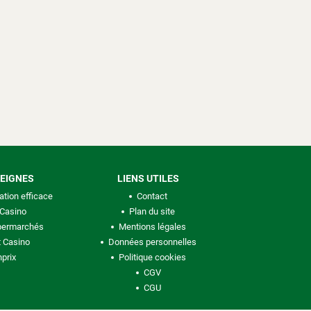
EIGNES
LIENS UTILES
tion efficace
Contact
 Casino
Plan du site
permarchés
Mentions légales
t Casino
Données personnelles
nprix
Politique cookies
CGV
CGU