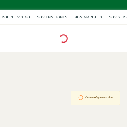
GROUPE CASINO
NOS ENSEIGNES
NOS MARQUES
NOS SER
Loading...

Cette catégorie est vide