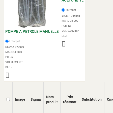
ACETONE 1L
Entrepot
SIGMA
756655
MARQUE
000
PCB
12
POMPE A PETROLE MANUELLE
VOL
0.002 m³
DLC
-
Entrepot
SIGMA
973909
MARQUE
000
PCB
6
VOL
0.024 m³
DLC
-
Nom
Prix
Image
Sigma
Substitution
Cm
produit
réassort