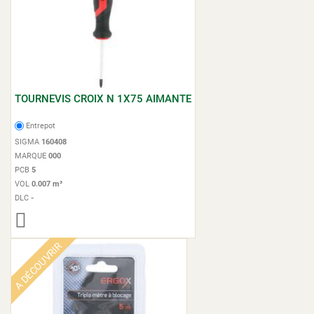
TOURNEVIS CROIX N 1X75 AIMANTE
Entrepot
SIGMA
160408
MARQUE
000
PCB
5
VOL
0.007 m³
DLC
-
A DÉCOUVRIR