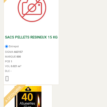
SACS PELLETS RESINEUX 15 KG
Entrepot
SIGMA
663157
MARQUE
000
PCB
1
VOL
0.021 m³
DLC
-
A DÉCOUVRIR