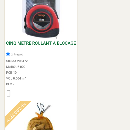
CINQ METRE ROULANT A BLOCAGE
Entrepot
SIGMA
206472
MARQUE
000
PCB
10
VOL
0.004 m³
DLC
-
A DÉCOUVRIR