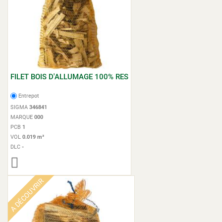
FILET BOIS D'ALLUMAGE 100% RES
Entrepot
SIGMA
346841
MARQUE
000
PCB
1
VOL
0.019 m³
DLC
-
A DÉCOUVRIR