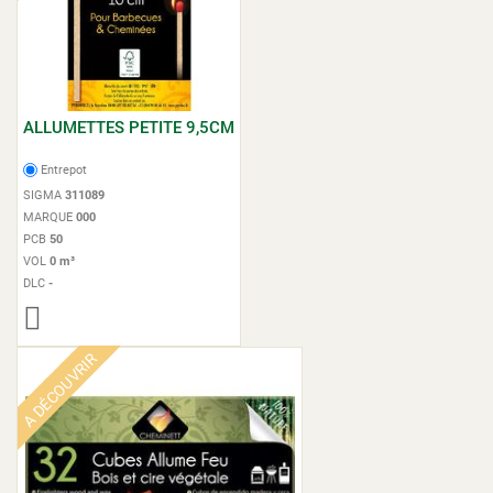
ALLUMETTES PETITE 9,5CM
Entrepot
SIGMA
311089
MARQUE
000
PCB
50
VOL
0 m³
DLC
-
A DÉCOUVRIR