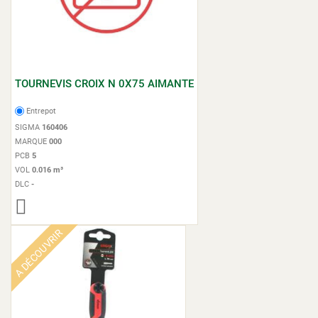
TOURNEVIS CROIX N 0X75 AIMANTE
Entrepot
SIGMA
160406
MARQUE
000
PCB
5
VOL
0.016 m³
DLC
-
A DÉCOUVRIR