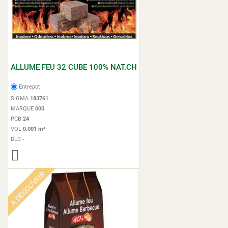
ALLUME FEU 32 CUBE 100% NAT.CH
Entrepot
SIGMA
183761
MARQUE
000
PCB
24
VOL
0.001 m³
DLC
-
A DÉCOUVRIR