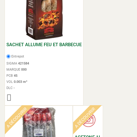
SACHET ALLUME FEU ET BARBECUE
Entrepot
SIGMA
421584
MARQUE
000
PCB
45
VOL
0.003 m³
DLC
-
A DÉCOUVRIR
A DÉCOUVRIR