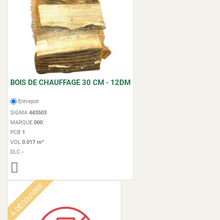
BOIS DE CHAUFFAGE 30 CM - 12DM
Entrepot
SIGMA
443503
MARQUE
000
PCB
1
VOL
0.017 m³
DLC
-
A DÉCOUVRIR