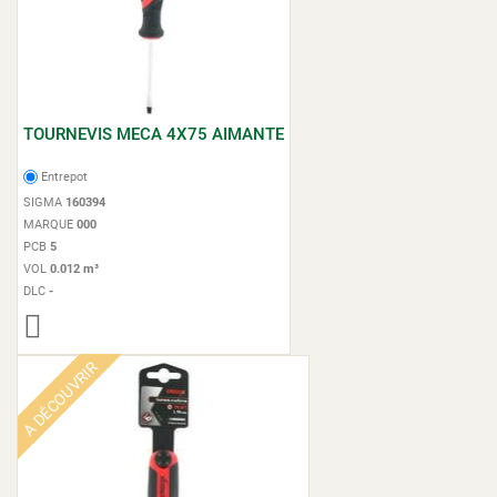
TOURNEVIS MECA 4X75 AIMANTE
Entrepot
SIGMA
160394
MARQUE
000
PCB
5
VOL
0.012 m³
DLC
-
A DÉCOUVRIR