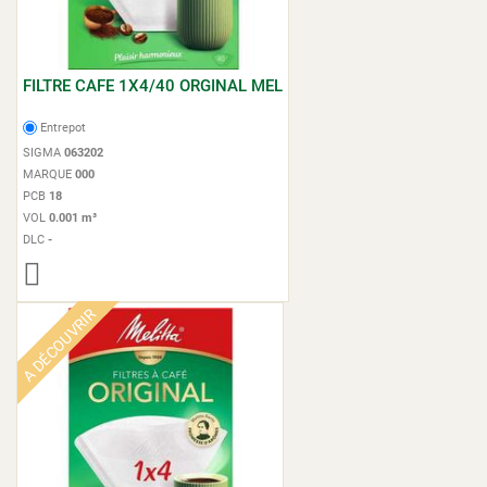
FILTRE CAFE 1X4/40 ORGINAL MEL
Entrepot
SIGMA
063202
MARQUE
000
PCB
18
VOL
0.001 m³
DLC
-
A DÉCOUVRIR