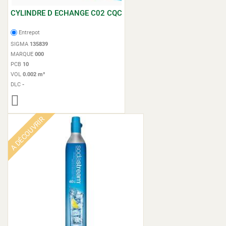
CYLINDRE D ECHANGE C02 CQC
Entrepot
SIGMA
135839
MARQUE
000
PCB
10
VOL
0.002 m³
DLC
-
A DÉCOUVRIR