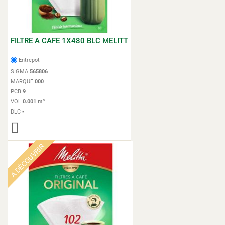
FILTRE A CAFE 1X480 BLC MELITT
Entrepot
SIGMA
565806
MARQUE
000
PCB
9
VOL
0.001 m³
DLC
-
A DÉCOUVRIR