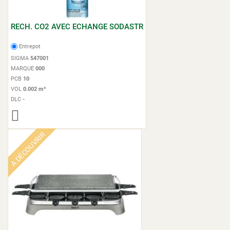
RECH. CO2 AVEC ECHANGE SODASTR
Entrepot
SIGMA
547001
MARQUE
000
PCB
10
VOL
0.002 m³
DLC
-
A DÉCOUVRIR