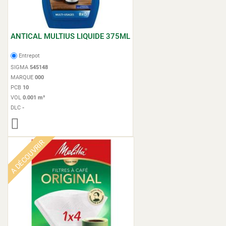
ANTICAL MULTIUS LIQUIDE 375ML
Entrepot
SIGMA
545148
MARQUE
000
PCB
10
VOL
0.001 m³
DLC
-
A DÉCOUVRIR