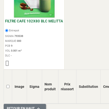
FILTRE CAFE 102X80 BLC MELITTA
Entrepot
SIGMA
793538
MARQUE
000
PCB
9
VOL
0.001 m³
DLC
-
Nom
Prix
Image
Sigma
Substitution
Cm
produit
réassort

RETOUR EN HAUT