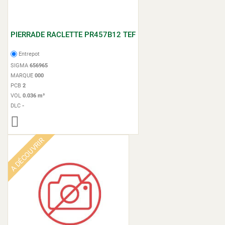
PIERRADE RACLETTE PR457B12 TEF
Entrepot
SIGMA
656965
MARQUE
000
PCB
2
VOL
0.036 m³
DLC
-
A DÉCOUVRIR