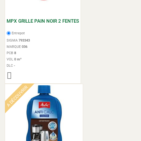
MPX GRILLE PAIN NOIR 2 FENTES
Entrepot
SIGMA
793343
MARQUE
036
PCB
8
VOL
0 m³
DLC
-
A DÉCOUVRIR