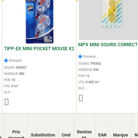
R
MPX MINI SOURIS CORRECT
TIPP-EX MINI POCKET MOUSE X2
Entrepot
Entrepot
SIGMA
795302
SIGMA
500927
MARQUE
036
MARQUE
000
PCB
12
PCB
10
VOL
0.002 m³
VOL
0 m³
DLC
-
DLC
-
Prix
Remise
Substitution
Cmd
EAN
Marque
N