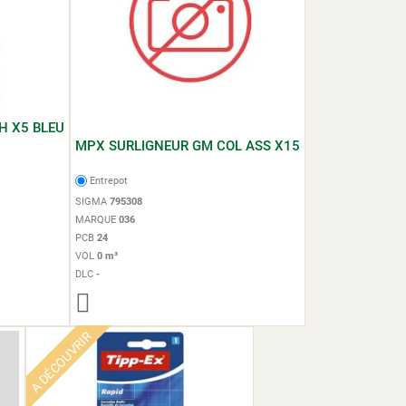
H X5 BLEU
MPX SURLIGNEUR GM COL ASS X15
Entrepot
SIGMA
795308
MARQUE
036
PCB
24
VOL
0 m³
DLC
-
A DÉCOUVRIR