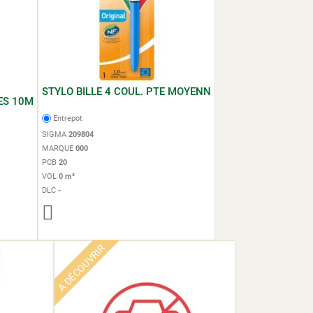
STYLO BILLE 4 COUL. PTE MOYENN
ES 10M
Entrepot
SIGMA
209804
MARQUE
000
PCB
20
VOL
0 m³
DLC
-
A DÉCOUVRIR