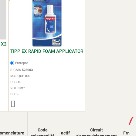
 X2
TIPP EX RAPID FOAM APPLICATOR
Entrepot
SIGMA
523003
MARQUE
000
PCB
10
VOL
0 m³
DLC
-
Loading...
Code
Circuit
omenclature
actif
Frn