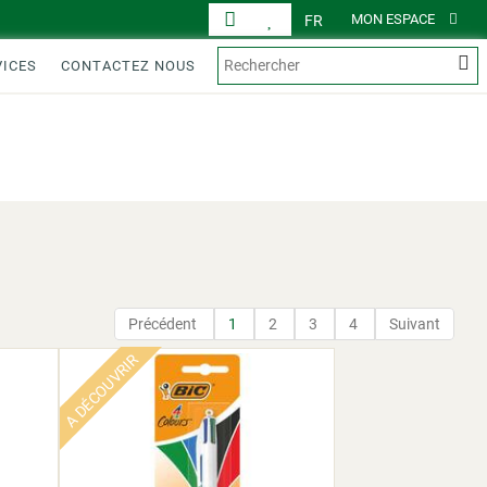
MON ESPACE
FR
VICES
CONTACTEZ NOUS
AFFICHAGE
PRODUITS
Précédent
1
2
3
4
Suivant
A DÉCOUVRIR