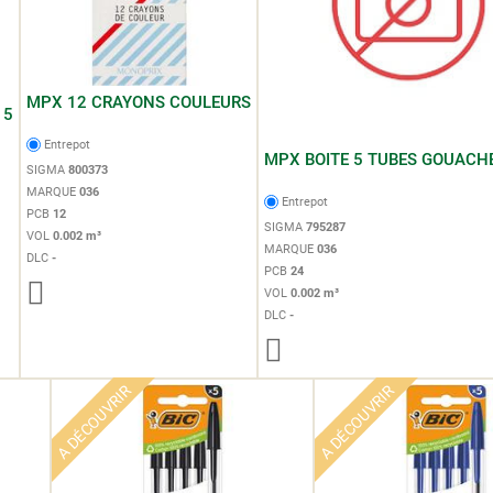
MPX 12 CRAYONS COULEURS
15
Entrepot
MPX BOITE 5 TUBES GOUACH
SIGMA
800373
MARQUE
036
Entrepot
PCB
12
SIGMA
795287
VOL
0.002 m³
MARQUE
036
DLC
-
PCB
24
VOL
0.002 m³
DLC
-
A DÉCOUVRIR
A DÉCOUVRIR