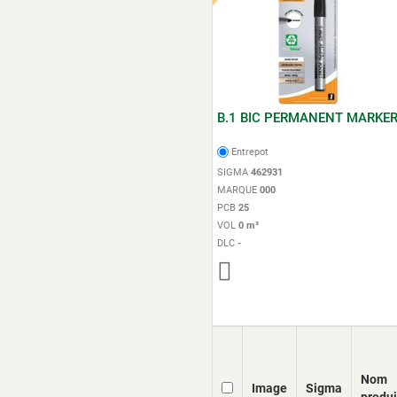
B.1 BIC PERMANENT MARKE
Entrepot
SIGMA
462931
MARQUE
000
PCB
25
VOL
0 m³
DLC
-
Nom
Image
Sigma