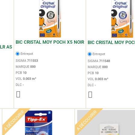
BIC CRISTAL MOY POCH X5 NOIR
BIC CRISTAL MOY POC
LR AS
Entrepot
Entrepot
SIGMA
711553
SIGMA
711548
MARQUE
000
MARQUE
000
PCB
10
PCB
10
VOL
0.003 m³
VOL
0.003 m³
DLC
-
DLC
-
A DÉCOUVRIR
A DÉCOUVRIR