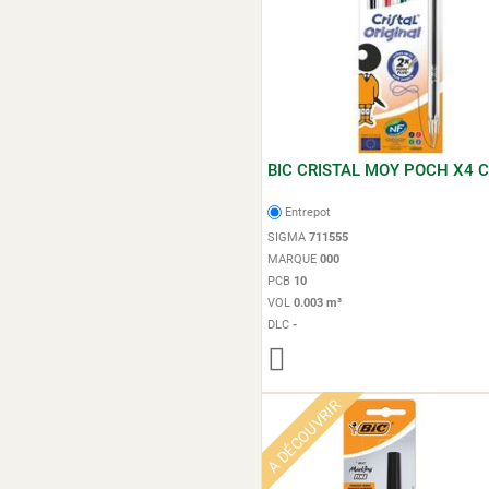
BIC CRISTAL MOY POCH X4 C
Entrepot
SIGMA
711555
MARQUE
000
PCB
10
VOL
0.003 m³
DLC
-
A DÉCOUVRIR