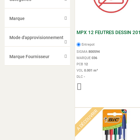
Marque
MPX 12 FEUTRES DESSIN 20
Mode d'approvisionnement
Entrepot
SIGMA
800594
Marque Fournisseur
MARQUE
036
PCB
12
VOL
0.001 m³
DLC
-
A DÉCOUVRIR