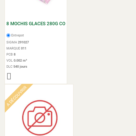
8 MOCHIS GLACES 280G CO
Entrepot
SIGMA
291027
MARQUE
011
PCB
8
VOL
0.002 m³
DLC
540 jours
A DÉCOUVRIR