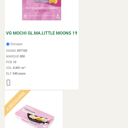
VG MOCHI GL.MA.LITTLE MOONS 19
Entrepot
SIGMA
097100
MARQUE
000
PCB
10
VOL
0.001 m³
DLC
540 jours
A DÉCOUVRIR