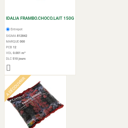
IDALIA FRAMBO.CHOCO.LAIT 150G
Entrepot
SIGMA
812842
MARQUE
000
PCB
12
VOL
0.001 m³
DLC
510 jours
A DÉCOUVRIR