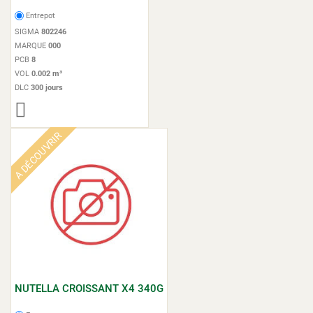
Entrepot
SIGMA
802246
MARQUE
000
PCB
8
VOL
0.002 m³
DLC
300 jours
A DÉCOUVRIR
NUTELLA CROISSANT X4 340G