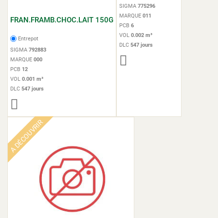
SIGMA
775296
MARQUE
011
FRAN.FRAMB.CHOC.LAIT 150G
PCB
6
VOL
0.002 m³
Entrepot
DLC
547 jours
SIGMA
792883
MARQUE
000
PCB
12
VOL
0.001 m³
DLC
547 jours
A DÉCOUVRIR