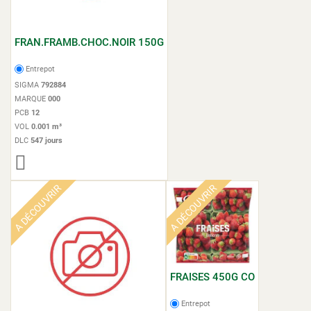
FRAN.FRAMB.CHOC.NOIR 150G
Entrepot
SIGMA
792884
MARQUE
000
PCB
12
VOL
0.001 m³
DLC
547 jours
A DÉCOUVRIR
A DÉCOUVRIR
FRAISES 450G CO
Entrepot