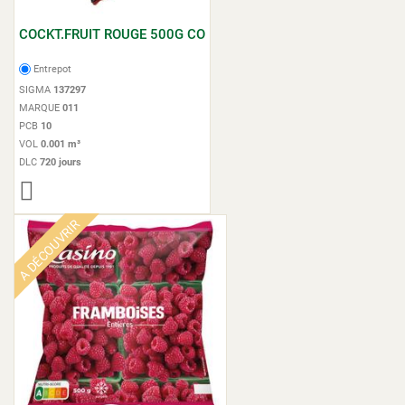
COCKT.FRUIT ROUGE 500G CO
Entrepot
SIGMA
137297
MARQUE
011
PCB
10
VOL
0.001 m³
DLC
720 jours
A DÉCOUVRIR