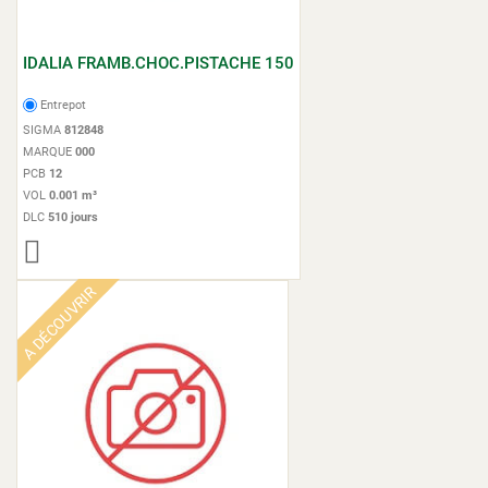
IDALIA FRAMB.CHOC.PISTACHE 150
Entrepot
SIGMA
812848
MARQUE
000
PCB
12
VOL
0.001 m³
DLC
510 jours
A DÉCOUVRIR