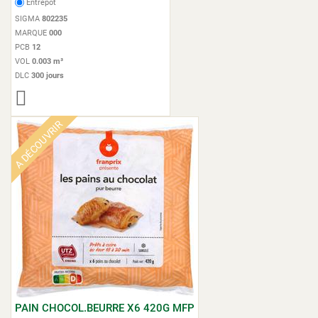
Entrepot
SIGMA
802235
MARQUE
000
PCB
12
VOL
0.003 m³
DLC
300 jours
A DÉCOUVRIR
PAIN CHOCOL.BEURRE X6 420G MFP