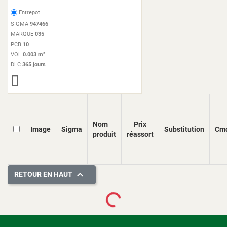
Entrepot
SIGMA
947466
MARQUE
035
PCB
10
VOL
0.003 m³
DLC
365 jours
Nom
Prix
Image
Sigma
Substitution
Cm
produit
réassort

RETOUR EN HAUT
Loading...