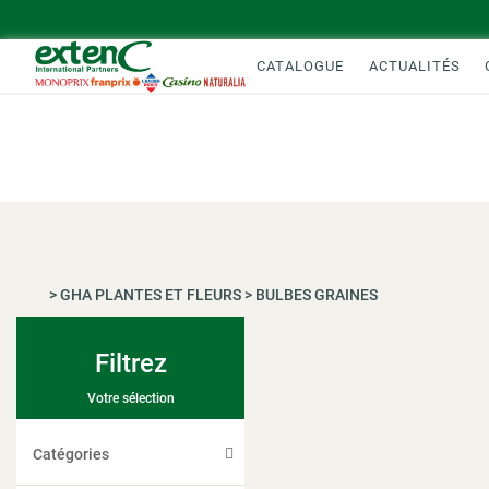
CATALOGUE
ACTUALITÉS
>
GHA PLANTES ET FLEURS
>
BULBES GRAINES
Filtrez
Votre sélection
Catégories