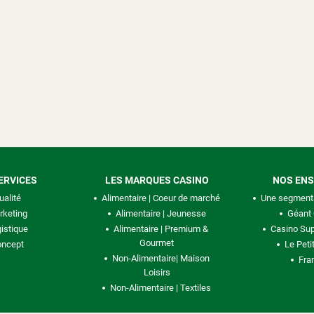
ERVICES
LES MARQUES CASINO
NOS ENS
ualité
Alimentaire | Coeur de marché
Une segmenta
rketing
Alimentaire | Jeunesse
Géant
istique
Alimentaire | Premium &
Casino Su
Gourmet
oncept
Le Peti
Non-Alimentaire| Maison
Fra
Loisirs
Non-Alimentaire | Textiles