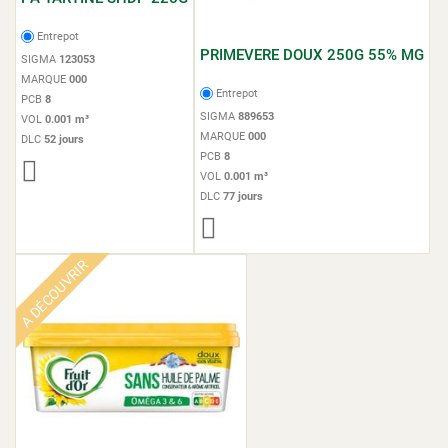
Entrepot
PRIMEVERE DOUX 250G 55% MG
SIGMA
123053
MARQUE
000
Entrepot
PCB
8
SIGMA
889653
VOL
0.001 m³
MARQUE
000
DLC
52 jours
PCB
8
VOL
0.001 m³
DLC
77 jours
A DÉCOUVRIR