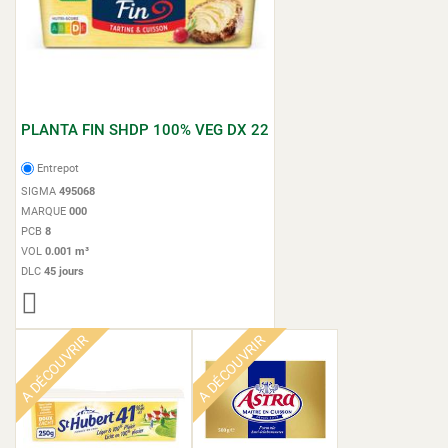
PLANTA FIN SHDP 100% VEG DX 22
Entrepot
SIGMA
495068
MARQUE
000
PCB
8
VOL
0.001 m³
DLC
45 jours
A DÉCOUVRIR
A DÉCOUVRIR