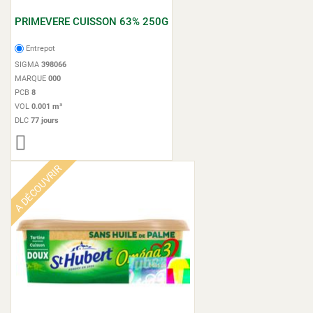
PRIMEVERE CUISSON 63% 250G
Entrepot
SIGMA
398066
MARQUE
000
PCB
8
VOL
0.001 m³
DLC
77 jours
A DÉCOUVRIR