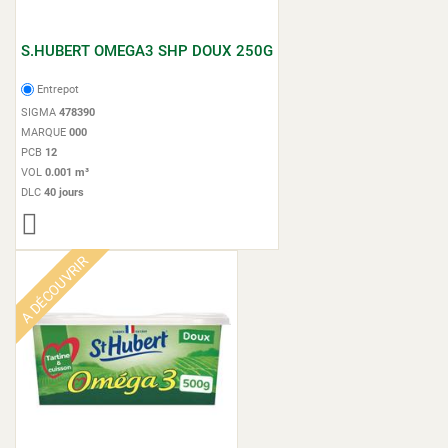
S.HUBERT OMEGA3 SHP DOUX 250G
Entrepot
SIGMA
478390
MARQUE
000
PCB
12
VOL
0.001 m³
DLC
40 jours
A DÉCOUVRIR