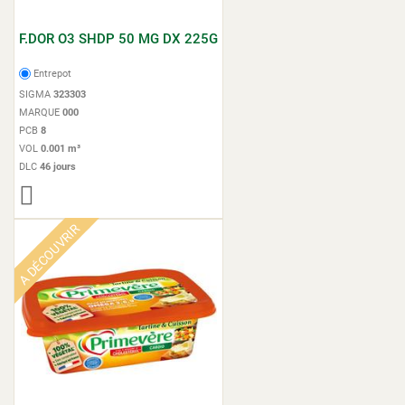
F.DOR O3 SHDP 50 MG DX 225G
Entrepot
SIGMA
323303
MARQUE
000
PCB
8
VOL
0.001 m³
DLC
46 jours
A DÉCOUVRIR