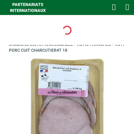
PARTENARIATS
INTERNATIONAUX
Loading...
>
GHA TRAITEUR
>
GOURMET
>
CHARCUTERIE UVCI
>
JAMBONS CUITS FRAIS EMBALLE
>
ROTIS TRANCHES
>
ROTI
PORC CUIT CHARCUTIER4T 18