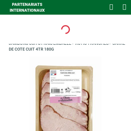
PARTENARIATS
INTERNATIONAUX
Loading...
>
GHA TRAITEUR
>
GOURMET
>
CHARCUTERIE UVCI
>
JAMBONS CUITS FRAIS EMBALLE
>
ROTIS TRANCHES
>
CARRE
DE COTE CUIT 4TR 180G