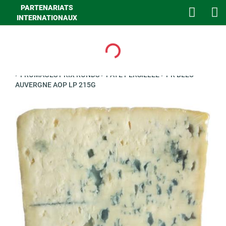
PARTENARIATS
INTERNATIONAUX
Loading...
>
GHA FROMAGE COUPE
>
FROMAGE A LA CO
>
FROMAGE UVCI
>
FROMAGES PRIX RONDS
>
PATE PERSILLEE
>
PR BLEU
AUVERGNE AOP LP 215G