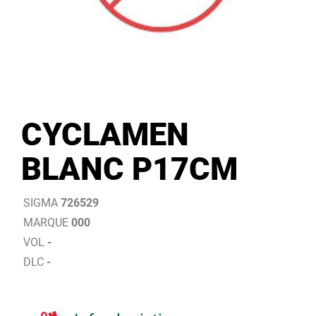
CYCLAMEN
BLANC P17CM
SIGMA
726529
MARQUE
000
VOL
-
DLC
-