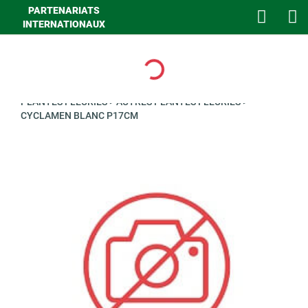
PARTENARIATS
INTERNATIONAUX
Loading...
>
GHA PLANTES ET FLEURS
>
FLEURS ET PLANT
>
PLANTES
>
PLANTES FLEURIES
>
AUTRES PLANTES FLEURIES
>
CYCLAMEN BLANC P17CM