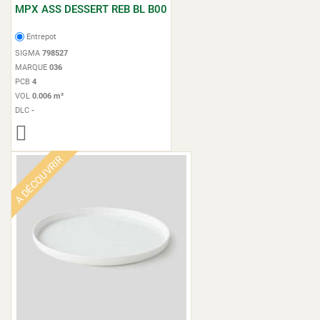
MPX ASS DESSERT REB BL B00
Entrepot
SIGMA
798527
MARQUE
036
PCB
4
VOL
0.006 m³
DLC
-
A DÉCOUVRIR