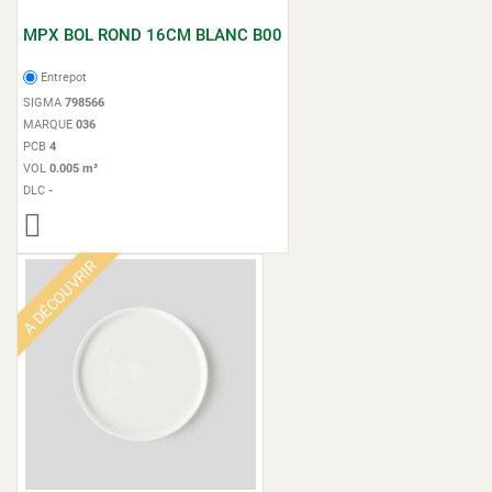
MPX BOL ROND 16CM BLANC B00
Entrepot
SIGMA
798566
MARQUE
036
PCB
4
VOL
0.005 m³
DLC
-
A DÉCOUVRIR