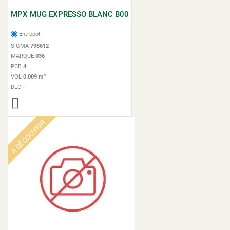
MPX MUG EXPRESSO BLANC B00
Entrepot
SIGMA
798612
MARQUE
036
PCB
4
VOL
0.009 m³
DLC
-
A DÉCOUVRIR