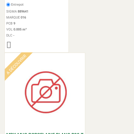
Entrepot
SIGMA
889641
MARQUE
016
PCB
9
VOL
0.005 m³
DLC
-
A DÉCOUVRIR