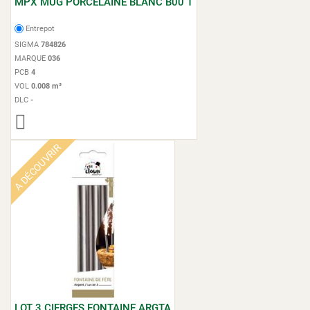
MPX MUG PORCELAINE BLANC B00 T
Entrepot
SIGMA
784826
MARQUE
036
PCB
4
VOL
0.008 m³
DLC
-
A DÉCOUVRIR
LOT 3 CIERGES FONTAINE ARGTA