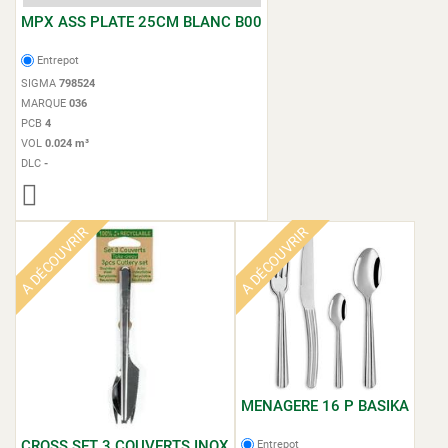
MPX ASS PLATE 25CM BLANC B00
Entrepot
SIGMA
798524
MARQUE
036
PCB
4
VOL
0.024 m³
DLC
-
A DÉCOUVRIR
A DÉCOUVRIR
MENAGERE 16 P BASIKA
CROSS SET 3 COUVERTS INOX
Entrepot