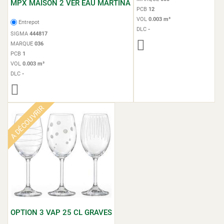
MPX MAISON 2 VER EAU MARTINA
PCB
12
VOL
0.003 m³
Entrepot
DLC
-
SIGMA
444817
MARQUE
036
PCB
1
VOL
0.003 m³
DLC
-
A DÉCOUVRIR
OPTION 3 VAP 25 CL GRAVES