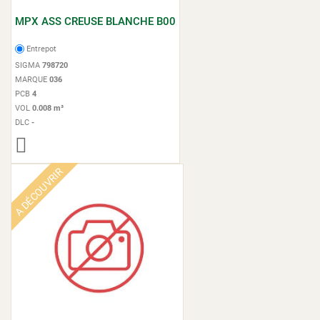
MPX ASS CREUSE BLANCHE B00
Entrepot
SIGMA
798720
MARQUE
036
PCB
4
VOL
0.008 m³
DLC
-
A DÉCOUVRIR