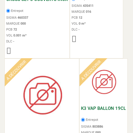
SIGMA
435411
Entrepot
MARQUE
016
SIGMA
460337
PCB
12
MARQUE
000
VOL
0 m³
PCB
72
DLC
-
VOL
0.001 m³
DLC
-
A DÉCOUVRIR
A DÉCOUVRIR
K3 VAP BALLON 19CL
Entrepot
SIGMA
803886
MARQUE
000