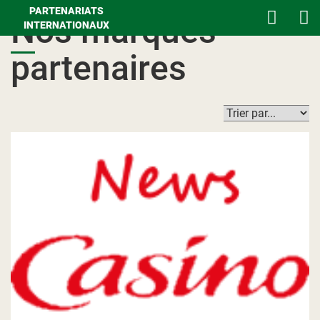
PARTENARIATS
Nos marques
INTERNATIONAUX
partenaires