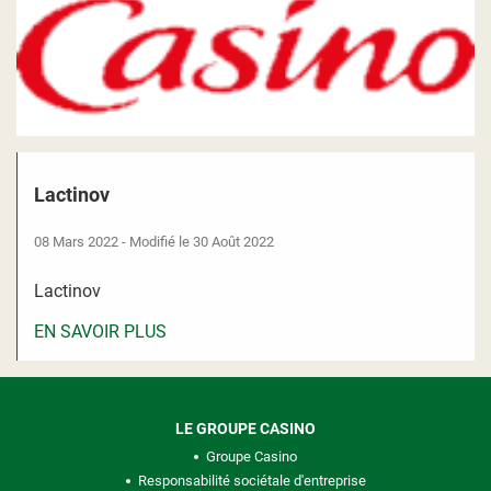
Lactinov
08 Mars 2022 - Modifié le 30 Août 2022
Lactinov
EN SAVOIR PLUS
LE GROUPE CASINO
Groupe Casino
Responsabilité sociétale d'entreprise