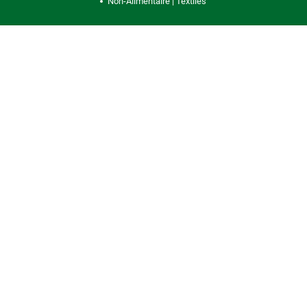
Non-Alimentaire | Textiles